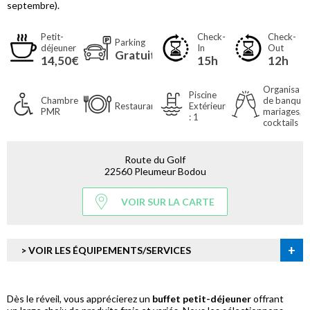
septembre).
Petit-
Check-
Check-
Parking
déjeuner
In
Out
Gratuit
14,50€
15h
12h
Organisati
Piscine
Chambres
de banquet
Restaurant
Extérieure
PMR
mariages,
: 1
cocktails
Route du Golf
22560 Pleumeur Bodou
VOIR SUR LA CARTE
+
> VOIR LES ÉQUIPEMENTS/SERVICES
Dès le réveil, vous apprécierez un
buffet petit-déjeuner
offrant