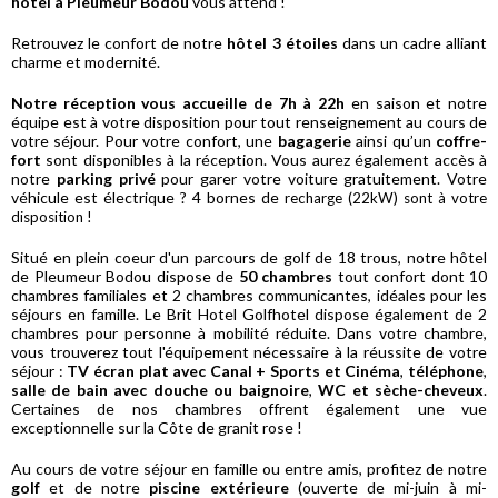
hôtel à Pleumeur Bodou
vous attend !
Retrouvez le confort de notre
hôtel 3 étoiles
dans un cadre alliant
charme et modernité.
Notre réception vous accueille de 7h à 22h
en saison et notre
équipe est à votre disposition pour tout renseignement au cours de
votre séjour. Pour votre confort, une
bagagerie
ainsi qu’un
coffre-
fort
sont disponibles à la réception. Vous aurez également accès à
notre
parking privé
pour garer votre voiture gratuitement. Votre
véhicule est électrique ? 4 bornes de
recharge (22kW) sont à votre
disposition !
Situé en plein coeur d'un parcours de golf de 18 trous, notre hôtel
de Pleumeur Bodou dispose de
50 chambres
tout confort dont 10
chambres familiales et 2 chambres communicantes, idéales pour les
séjours en famille. Le Brit Hotel Golfhotel dispose également de 2
chambres pour personne à mobilité réduite. Dans votre chambre,
vous trouverez tout l'équipement nécessaire à la réussite de votre
séjour :
TV écran plat avec Canal + Sports et Cinéma
,
téléphone
,
salle de bain avec douche ou baignoire
,
WC et sèche-cheveux
.
Certaines de nos chambres offrent également une vue
exceptionnelle sur la Côte de granit rose !
Au cours de votre séjour en famille ou entre amis, profitez de notre
golf
et de notre
piscine extérieure
(ouverte de mi-juin à mi-